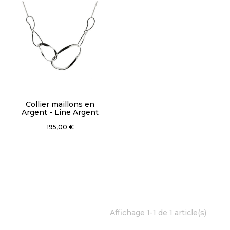
Collier maillons en
Argent - Line Argent
Prix
195,00 €
Affichage 1-1 de 1 article(s)